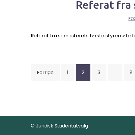
Referat fra
PO
Referat fra semesterets første styremøte fi
Sidepaginering
Forrige
1
2
3
…
8
© Juridisk Studentutvalg