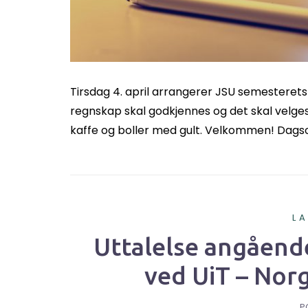
Tirsdag 4. april arrangerer JSU semesterets a
regnskap skal godkjennes og det skal velge
kaffe og boller med gult. Velkommen! Dagsor
L
Uttalelse angåend
ved UiT – Norg
P