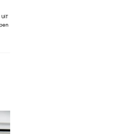
 UiT
ppen