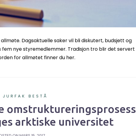
llmøte. Dagsaktuelle saker vil bli diskutert, budsjett og
s fem nye styremedlemmer. Tradisjon tro blir det servert
den for allmøtet finner du her.
A JURFAK BESTÅ
e omstruktureringsprosess
es arktiske universitet
OSTED ON
MARS 15, 2017