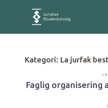
Skip
to
content
Kategori:
La jurfak bes
L
Faglig organisering a