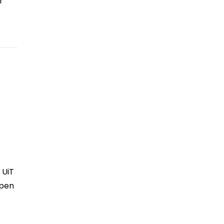
r
 UiT
ppen