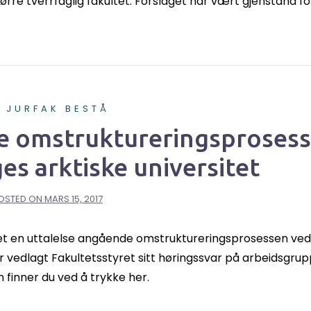
t større tverrfaglig fakultet. Forslaget har vært gjenstand fo
A JURFAK BESTÅ
e omstruktureringsprosess
es arktiske universitet
OSTED ON
MARS 15, 2017
et en uttalelse angående omstruktureringsprosessen ved
r vedlagt Fakultetsstyret sitt høringssvar på arbeidsgru
n finner du ved å trykke her.