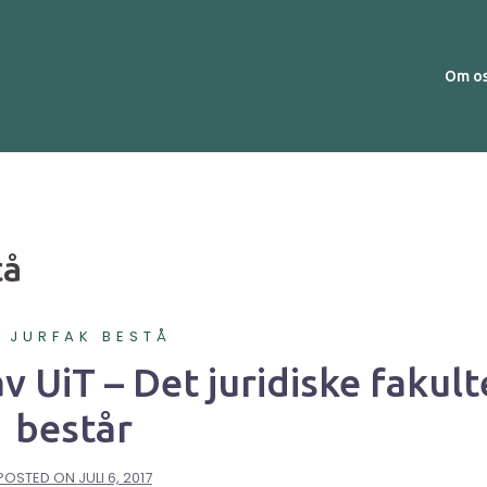
Om o
tå
A JURFAK BESTÅ
v UiT – Det juridiske fakult
består
POSTED ON
JULI 6, 2017