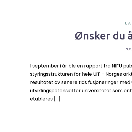
L
Ønsker du å
PO
I september i år ble en rapport fra NIFU pu
styringsstrukturen for hele UiT – Norges ar
resultatet av senere tids fusjoneringer med 
utviklingspotensial for universitetet som en
etableres […]