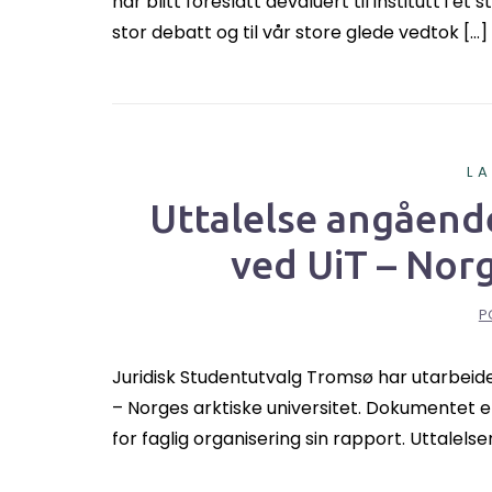
har blitt foreslått devaluert til institutt i e
stor debatt og til vår store glede vedtok […]
L
Uttalelse angåend
ved UiT – Norg
P
Juridisk Studentutvalg Tromsø har utarbeid
– Norges arktiske universitet. Dokumentet e
for faglig organisering sin rapport. Uttalelse