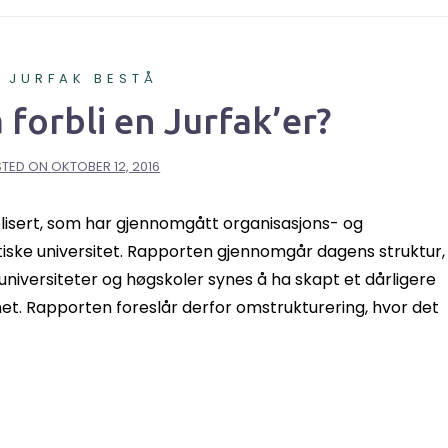
A JURFAK BESTÅ
 forbli en Jurfak’er?
STED ON
OKTOBER 12, 2016
blisert, som har gjennomgått organisasjons- og
ktiske universitet. Rapporten gjennomgår dagens struktur,
universiteter og høgskoler synes å ha skapt et dårligere
het. Rapporten foreslår derfor omstrukturering, hvor det